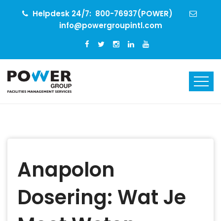
Helpdesk 24/7:
800-76937(POWER)
info@powergroupintl.com
Anapolon
Dosering: Wat Je