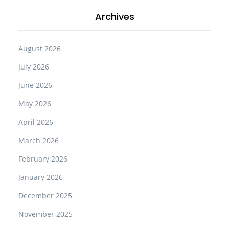
Archives
August 2026
July 2026
June 2026
May 2026
April 2026
March 2026
February 2026
January 2026
December 2025
November 2025