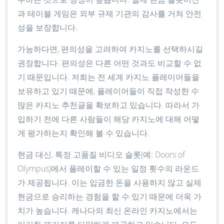
과 테이블 게임은 외부 규제 기관의 감사를 거쳐 안전
성을 보장합니다.
가능하다면, 편의성을 고려하여 카지노를 선택하시길
권장합니다. 편의성은 다른 어떤 것과도 비교할 수 없
기 때문입니다. 저희는 전 세계 카지노 플레이어들을
보유하고 있기 때문에, 플레이어들이 직접 작성한 수
많은 카지노 추천글을 확보하고 있습니다. 따라서 가
입하기 전에 다른 사람들이 해당 카지노에 대해 어떻
게 평가하는지 확인해 볼 수 있습니다.
현금 대신, 특정 고품질 비디오 슬롯(예: Doors of
Olympus)에서 플레이할 수 있는 일정 횟수의 라운드
가 제공됩니다. 이는 입금한 돈을 사용하지 않고 실제
현금으로 승리하는 경험을 할 수 있기 때문에 더욱 가
치가 높습니다. 캐나다의 최신 온라인 카지노에서는