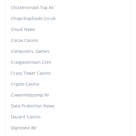
Chickensroad-Top.nl
Chopchopfoods.co.uk
Cloud News
Cocoa Casino
Computers, Games
Craigieonmain.com
Crazy Tower Сasino
Crypto Casino
Cvwarmtepomp.nl
Data Protection News
Dazard Casino
Digistone.be