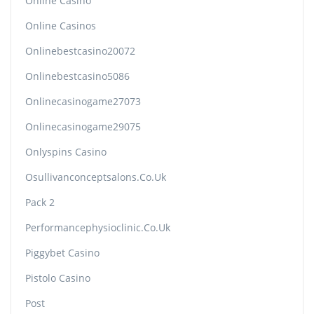
Online Casino
Online Casinos
Onlinebestcasino20072
Onlinebestcasino5086
Onlinecasinogame27073
Onlinecasinogame29075
Onlyspins Casino
Osullivanconceptsalons.co.uk
Pack 2
Performancephysioclinic.co.uk
Piggybet Casino
Pistolo Casino
Post