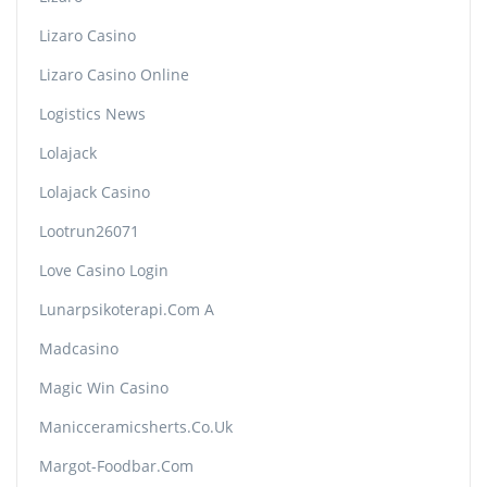
Lizaro Casino
Lizaro Casino Online
Logistics News
Lolajack
Lolajack Casino
Lootrun26071
Love Casino Login
Lunarpsikoterapi.com A
Madcasino
Magic Win Casino
Manicceramicsherts.co.uk
Margot-Foodbar.com