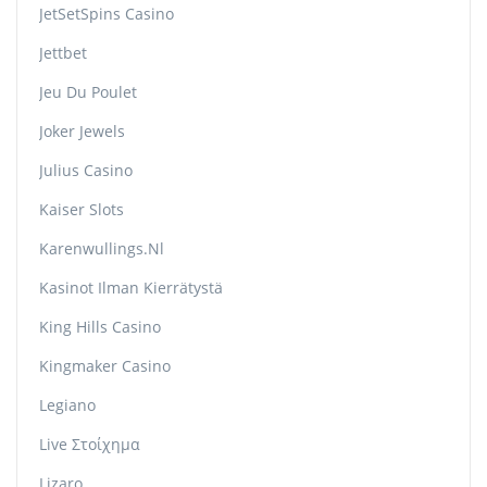
JetSetSpins Casino
Jettbet
Jeu Du Poulet
Joker Jewels
Julius Casino
Kaiser Slots
Karenwullings.nl
Kasinot Ilman Kierrätystä
King Hills Casino
Kingmaker Casino
Legiano
Live Στοίχημα
Lizaro