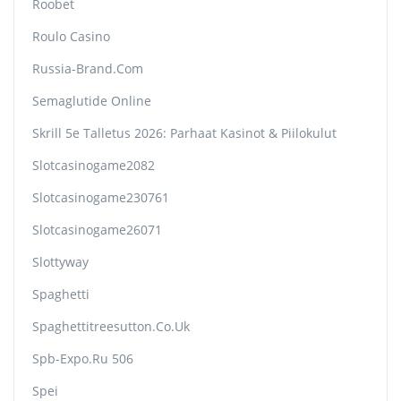
Roobet
Roulo Casino
Russia-Brand.com
Semaglutide Online
Skrill 5e Talletus 2026: Parhaat Kasinot & Piilokulut
Slotcasinogame2082
Slotcasinogame230761
Slotcasinogame26071
Slottyway
Spaghetti
Spaghettitreesutton.co.uk
Spb-Expo.ru 506
Spei