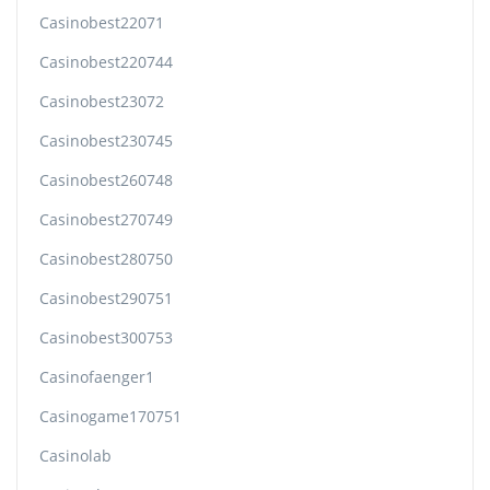
Casinobest22071
Casinobest220744
Casinobest23072
Casinobest230745
Casinobest260748
Casinobest270749
Casinobest280750
Casinobest290751
Casinobest300753
Casinofaenger1
Casinogame170751
Casinolab