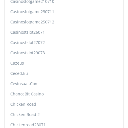
Casinoslotgame210710
Casinoslotgame230711
Casinoslotgame250712
Casinostslot26071
Casinostslot27072
Casinostslot29073
Cazeus
Ceced.eu
Cevinsaat.com
ChanceBit Casino
Chicken Road
Chicken Road 2
Chickenroad23071