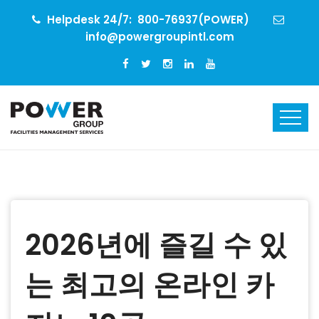
Helpdesk 24/7:
800-76937(POWER)
info@powergroupintl.com
2026년에 즐길 수 있
는 최고의 온라인 카