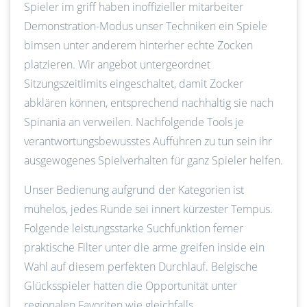
Spieler im griff haben inoffizieller mitarbeiter
Demonstration-Modus unser Techniken ein Spiele
bimsen unter anderem hinterher echte Zocken
platzieren. Wir angebot untergeordnet
Sitzungszeitlimits eingeschaltet, damit Zocker
abklären können, entsprechend nachhaltig sie nach
Spinania an verweilen. Nachfolgende Tools je
verantwortungsbewusstes Aufführen zu tun sein ihr
ausgewogenes Spielverhalten für ganz Spieler helfen.
Unser Bedienung aufgrund der Kategorien ist
mühelos, jedes Runde sei innert kürzester Tempus.
Folgende leistungsstarke Suchfunktion ferner
praktische Filter unter die arme greifen inside ein
Wahl auf diesem perfekten Durchlauf. Belgische
Glücksspieler hatten die Opportunität unter
regionalen Favoriten wie gleichfalls