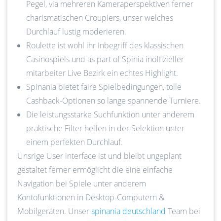
Pegel, via mehreren Kameraperspektiven ferner
charismatischen Croupiers, unser welches
Durchlauf lustig moderieren.
Roulette ist wohl ihr Inbegriff des klassischen
Casinospiels und as part of Spinia inoffizieller
mitarbeiter Live Bezirk ein echtes Highlight.
Spinania bietet faire Spielbedingungen, tolle
Cashback-Optionen so lange spannende Turniere.
Die leistungsstarke Suchfunktion unter anderem
praktische Filter helfen in der Selektion unter
einem perfekten Durchlauf.
Unsrige User interface ist und bleibt ungeplant
gestaltet ferner ermöglicht die eine einfache
Navigation bei Spiele unter anderem
Kontofunktionen in Desktop-Computern &
Mobilgeräten. Unser
spinania deutschland
Team bei