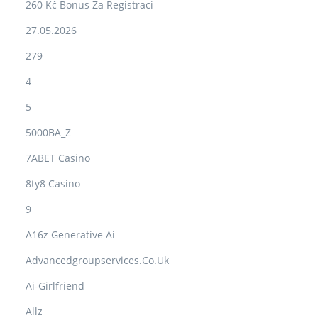
260 Kč Bonus Za Registraci
27.05.2026
279
4
5
5000BA_Z
7ABET Casino
8ty8 Casino
9
A16z Generative Ai
Advancedgroupservices.co.uk
Ai-Girlfriend
Allz