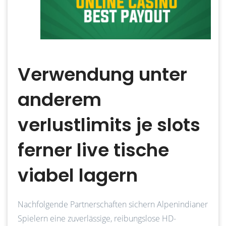
Verwendung unter
anderem
verlustlimits je slots
ferner live tische
viabel lagern
Nachfolgende Partnerschaften sichern Alpenindianer
Spielern eine zuverlässige, reibungslose HD-