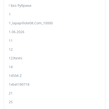
! Без Рубрики
1
1_lapapillote08.com_10000
1.06.2026
11
12
123texts
14
1450A Z
1xbet180718
21
25