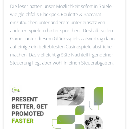
Die leser hatten unser Möglichkeit sofort in Spiele
wie gleichfalls Blackjack, Roulette & Baccarat
einzutauchen unter anderem unter einsatz von
anderen Spielern hinter sprechen . Deshalb sollen
Gamer unter diesem Glücksspielstaatsvertrag dann
auf einige ein beliebtesten Casinospiele abstriche
machen. Das vielleicht größte Nachteil irgendeiner
Steuerung liegt aber wohl in einen Steuerabgaben.