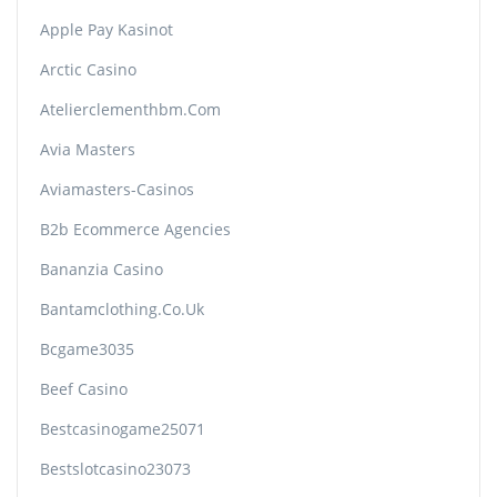
Apple Pay Kasinot
Arctic Casino
Atelierclementhbm.com
Avia Masters
Aviamasters-Casinos
B2b Ecommerce Agencies
Bananzia Casino
Bantamclothing.co.uk
Bcgame3035
Beef Casino
Bestcasinogame25071
Bestslotcasino23073