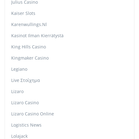
Julius Casino
Kaiser Slots
Karenwullings.nl
Kasinot Ilman Kierrätystä
King Hills Casino
Kingmaker Casino
Legiano
Live Στοίχημα
Lizaro
Lizaro Casino
Lizaro Casino Online
Logistics News
Lolajack