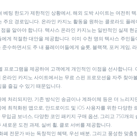
쳐 베팅 한도가 제한적인 상황에서, 해외 도박 사이트는 여전히
는 주요 경로입니다. 온라인 카지노 활동을 원하는 콜로라도 플
점을 알아야 합니다. 텍사스 온라인 카지노는 일반적인 실제 현
들에게 적절한 대안을 제공합니다. 이미 수천 명의 텍사스 주민들
준수하면서도 주 내 ​​플레이어들에게 슬롯, 블랙잭, 포커 게임,
특별 프로그램을 제공하여 고객에게 개인적인 이점을 선사합니다. 
의 온라인 카지노 사이트에서는 무료 스핀 프로모션을 자주 찾아
을 즐길 수 있기 때문입니다.
내에 처리되지만, 기존 방식인 송금이나 계좌이체 등은 더 느리지
팅에 최적화된 앱으로, 안드로이드 및 iOS 사용자를 위한 다양한
륭한 무입금 보너스, 다양한 코인 패키지 구매 옵션, 그리고 750개
매주 새로운 도전 과제, 실버 휠, 클로 서버를 제공합니다.
호화폐 전문가 바는 독창적인 혜택, 우선 배분, 그리고 풍성한 맞