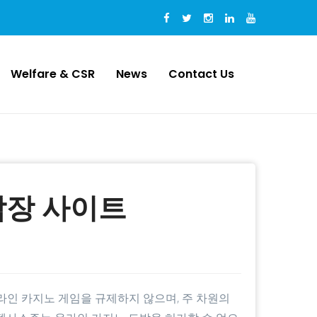
Welfare & CSR
News
Contact Us
박장 사이트
라인 카지노 게임을 규제하지 않으며, 주 차원의