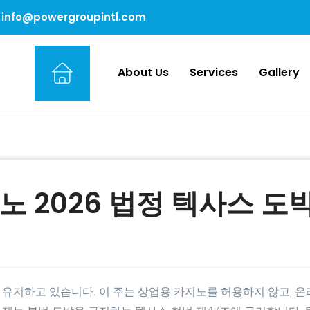
info@powergroupintl.com
About Us
Services
Gallery
노 2026 법정 텍사스 도
유지하고 있습니다. 이 주는 상업용 카지노를 허용하지 않고, 온