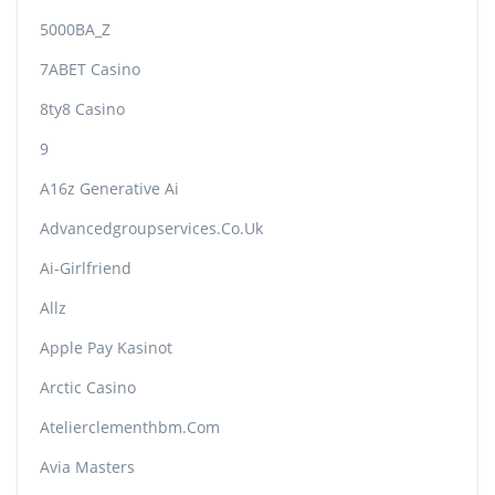
5000BA_Z
7ABET Casino
8ty8 Casino
9
A16z Generative Ai
Advancedgroupservices.co.uk
Ai-Girlfriend
Allz
Apple Pay Kasinot
Arctic Casino
Atelierclementhbm.com
Avia Masters