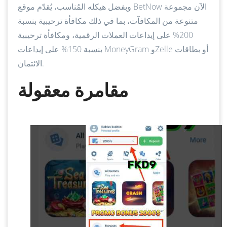
وبفضل هيكله المُناسب، يُقدّم موقع BetNow الآن مجموعة
متنوعة من المكافآت، بما في ذلك مكافأة ترحيبية بنسبة
200% على إيداعات العملات الرقمية، ومكافأة ترحيبية
بنسبة 150% على إيداعات MoneyGram وZelle أو بطاقات
الائتمان.
مقامرة معقولة