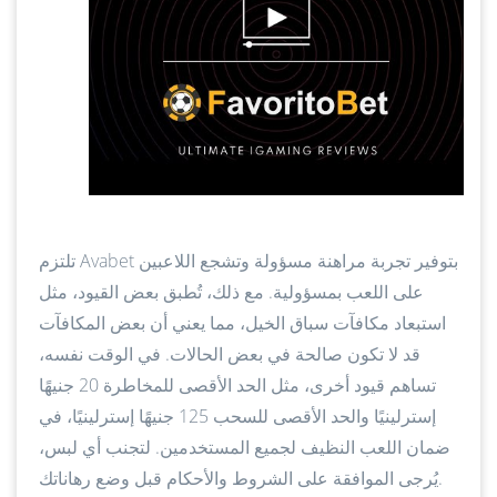
تلتزم Avabet بتوفير تجربة مراهنة مسؤولة وتشجع اللاعبين
على اللعب بمسؤولية. مع ذلك، تُطبق بعض القيود، مثل
استبعاد مكافآت سباق الخيل، مما يعني أن بعض المكافآت
قد لا تكون صالحة في بعض الحالات. في الوقت نفسه،
تساهم قيود أخرى، مثل الحد الأقصى للمخاطرة 20 جنيهًا
إسترلينيًا والحد الأقصى للسحب 125 جنيهًا إسترلينيًا، في
ضمان اللعب النظيف لجميع المستخدمين. لتجنب أي لبس،
يُرجى الموافقة على الشروط والأحكام قبل وضع رهاناتك.