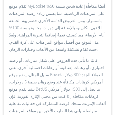
يُقدّم موقع MyBookie أيضًا مكافأة إعادة شحن بنسبة 50%
على المراهنات الرياضية، مما يضمن زيادة رصيد المراهنات
باستمرار. ومن العروض الدائمة الأخرى خصم يوم الجمعة
للاعبي الكازينو، بالإضافة إلى دورات مجانية بنسبة 100%
أيام الأربعاء، مما يُضيف قيمةً إضافيةً لتجربة المراهنة. ويُعدّ
هذا الموقع من أفضل مواقع المراهنات على كرة القدم،
حيث يُقدّم تشكيلةً واسعةً من الألعاب وخيارات الرهان.
غالبًا ما تأتي هذه العروض على شكل مباريات، أو رصيد
اختياري، أو رهانات إضافية، أو رهانات احتمالية أخرى. على
سبيل المثال، يقدم موقع Bovada للعملاء الجدد 300 دولار
أمريكي كرهانات مكافأة عند وضع رهان بقيمة 5 دولارات،
بينما يقدم موقع BetUS ما يصل إلى 1500 دولار أمريكي
كرهانات مكافأة. إذا كنت من محبي الإثارة الفورية، فإن
ألعاب الإنترنت تمنحك فرصة المشاركة في فعاليات تفاعلية
متواصلة. يلبي هذا التقارب الأخير بين مواقع المراهنات