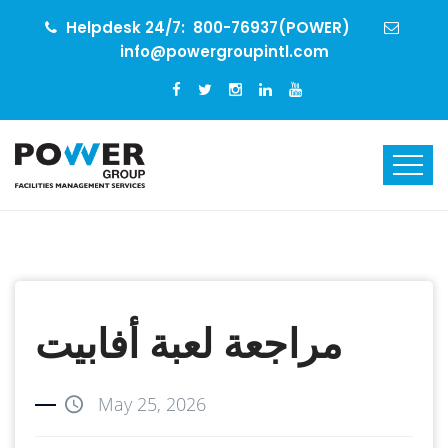
Helpdesk 24/7:
800-76937(POWER)
info@powergroupintl.com
مراجعة لعبة أفابيت
May 25, 2026