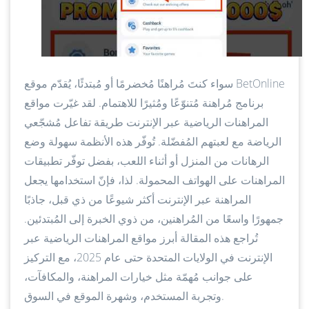
سواء كنتَ مُراهنًا مُخضرمًا أو مُبتدئًا، يُقدّم موقع BetOnline
برنامج مُراهنة مُتنوّعًا ومُثيرًا للاهتمام. لقد غيّرت مواقع
المراهنات الرياضية عبر الإنترنت طريقة تفاعل مُشجّعي
الرياضة مع لعبتهم المُفضّلة. تُوفّر هذه الأنظمة سهولة وضع
الرهانات من المنزل أو أثناء اللعب، بفضل توفّر تطبيقات
المراهنات على الهواتف المحمولة. لذا، فإنّ استخدامها يجعل
المراهنة عبر الإنترنت أكثر شيوعًا من ذي قبل، جاذبًا
جمهورًا واسعًا من المُراهنين، من ذوي الخبرة إلى المُبتدئين.
تُراجع هذه المقالة أبرز مواقع المراهنات الرياضية عبر
الإنترنت في الولايات المتحدة حتى عام 2025، مع التركيز
على جوانب مُهمّة مثل خيارات المراهنة، والمكافآت،
وتجربة المستخدم، وشهرة الموقع في السوق.