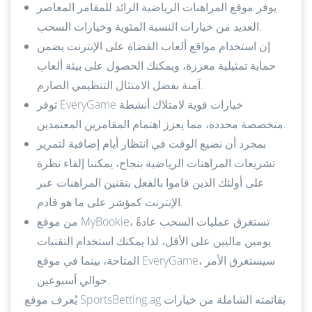
يوفر موقع المراهنات الرياضية الرائد للمقامر المعاصر
العديد من خيارات النسبة المئوية وخيارات السحب.
إن استخدام مواقع ألعاب القضاة على الإنترنت يضمن
حماية تمثيلية معززة، ويمكنك الحصول على بيئة ألعاب
آمنة بفضل الامتثال التنظيمي الصارم.
توفر EveryGame خيارات قوية لامتلاك أنشطة
متخصصة محددة، مما يعزز اهتمام المقامرين المعتمدين.
بمجرد أن نضيع الوقت في انتظار أيام إضافية لتمرير
تشريعات المراهنات الرياضية بنجاح، يمكننا إلقاء نظرة
على أولئك الذين قاموا بالفعل بتقنين المراهنات عبر
الإنترنت كمؤشر على ما هو قادم.
من موقع MyBookie، تستغرق عمليات السحب عادةً
يومين ماليين على الأقل، لذا يمكنك استخدام التقنيات
المتاحة، بينما في موقع EveryGame، سيستغرق الأمر
حوالي أسبوعين.
يُعرف موقع SportsBetting.ag بقائمته الشاملة من خيارات